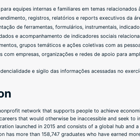
a para equipes internas e familiares em temas relacionados à
ndimento, registros, relatórios e reports executivos da ár
tação de ferramentas, formulários, instrumentais, indicado
e dados e acompanhamento de indicadores sociais relacion
amentos, grupos temáticos e ações coletivas com as pessoa
ias com empresas, organizações e redes de apoio para amp
fidencialidade e sigilo das informações acessadas no exerc
on
onprofit network that supports people to achieve economi
to careers that would otherwise be inaccessible and seek to
tion launched in 2015 and consists of a global hub and a n
ion has more than 158,747 graduates who have earned more 