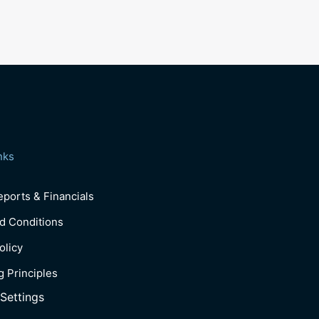
nks
ports & Financials
d Conditions
olicy
g Principles
Settings