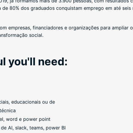
019, já formamos mais de 3.900 pessoas, com resultados c
ca de 80% dos graduados conquistam emprego em até seis
com empresas, financiadores e organizações para ampliar o
ransformação social.
l you'll need:
iais, educacionais ou de
técnica
l, word e power point
s de AI, slack, teams, power BI