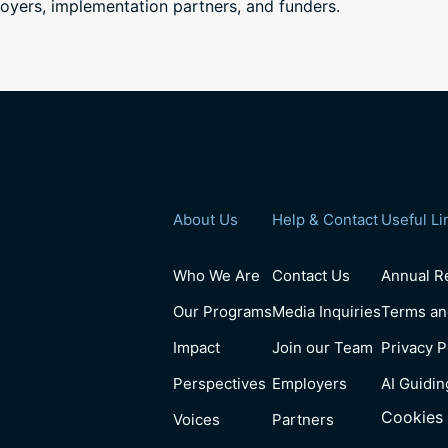
yers, implementation partners, and funders.
About Us
Help & Contact
Useful Li
Who We Are
Contact Us
Annual Re
Our Programs
Media Inquiries
Terms an
Impact
Join our Team
Privacy P
Perspectives
Employers
AI Guidin
Cookies 
Voices
Partners